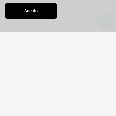
Acepto
Contacto
Sobre nosotros
Oficinas
info@ameviajes.tur.ar
5492477509350
Apemon S.A.
Legajo 17952
CUIT 30-71888138-9
Complejo La Opinión Plaza, Avenida De
Mayo 639, 2º piso
Lunes a viernes 9:00 a 18:00 hs.